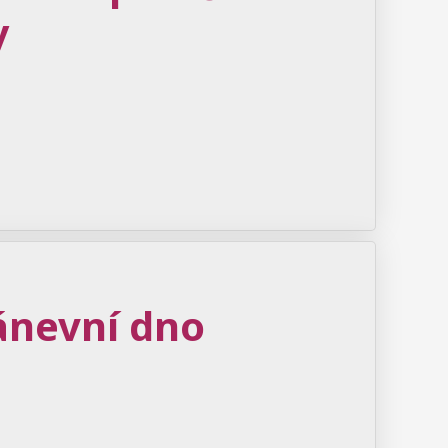
y
ánevní dno