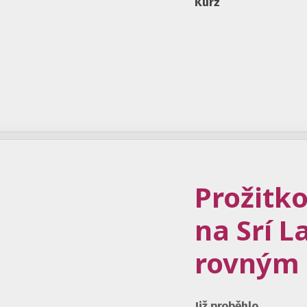
Kurz
Prožitk
na Srí L
rovným
Již proběhlo