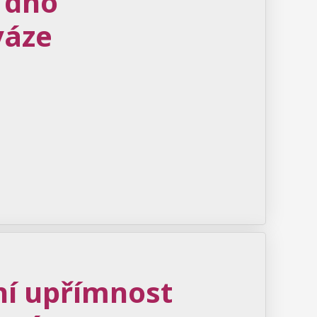
 dno
váze
ní upřímnost