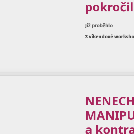
pokroči
Již proběhlo
3 víkendové worksh
NENECH
MANIPU
a kontr