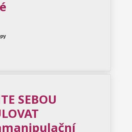
lé
opy
TE SEBOU
LOVAT
amanipulační