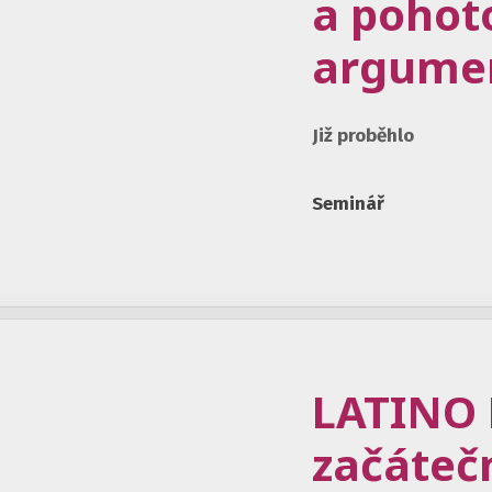
a pohot
argume
Již proběhlo
Seminář
LATINO 
začátečn