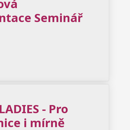
ová
ntace Seminář
LADIES - Pro
ice i mírně