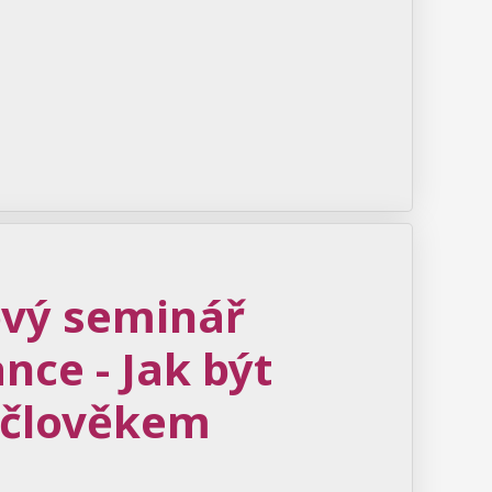
ový seminář
ance - Jak být
 člověkem