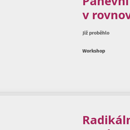
Pánevní
v rovno
Již proběhlo
Workshop
Radikál