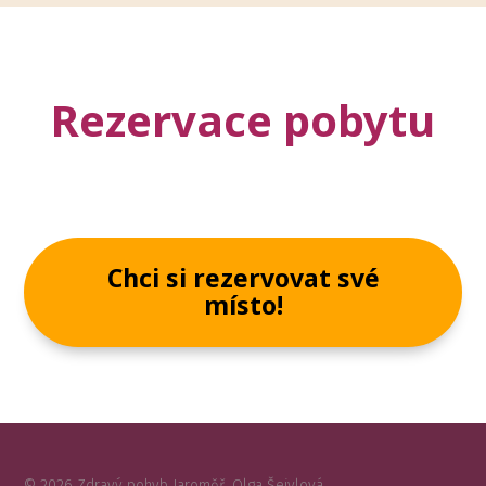
Rezervace pobytu
Chci si rezervovat své
místo!
©
2026
Zdravý pohyb Jaroměř, Olga Šejvlová