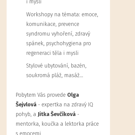
i mysli
Workshopy na témata: emoce,
komunikace, prevence
syndromu vyhoření, zdravý
spánek, psychohygiena pro
regeneraci těla i mysli
Stylové ubytování, bazén,
soukromá pláž, masáž...
Pobytem Vás provede
Olga
Šejvlová
- expertka na zdravý IQ
pohyb, a
Jitka Ševčíková
-
mentorka, koučka a lektorka práce
s emocemi