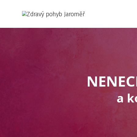
NENEC
a k