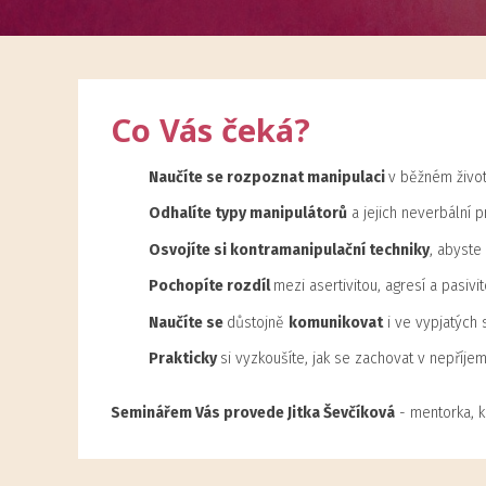
Co Vás čeká?
Naučíte se rozpoznat manipulaci
v běžném životě
Odhalíte typy manipulátorů
a jejich neverbální p
Osvojíte si kontramanipulační techniky
, abyste
Pochopíte rozdíl
mezi asertivitou, agresí a pasivit
Naučíte se
důstojně
komunikovat
i ve vypjatých s
Prakticky
si vyzkoušíte, jak se zachovat v nepříj
Seminářem Vás provede Jitka Ševčíková
- mentorka, k