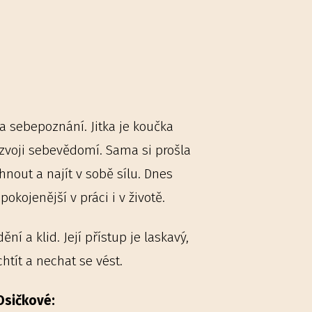
a sebepoznání. Jitka je koučka
rozvoji sebevědomí. Sama si prošla
hnout a najít v sobě sílu. Dnes
kojenější v práci i v životě.
í a klid. Její přístup je laskavý,
chtít a nechat se vést.
Osičkové: