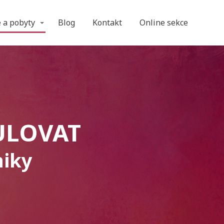
 a pobyty
Blog
Kontakt
Online sekce
ULOVAT
niky