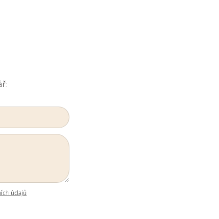
ář:
ích údajů