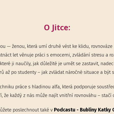
O Jitce:
ou — ženou, která umí druhé vést ke klidu, rovnováze 
patnáct let věnuje práci s emocemi, zvládání stresu a 
teré ji naučily, jak důležité je umět se zastavit, nadec
ž po studenty – jak zvládat náročné situace a být spo
chniku práce s hladinou alfa, která podporuje soustředěn
ěří, že každý z nás může najít vnitřní rovnováhu – stačí 
můžete poslechnout také v
Podcastu - Bubliny Katky 