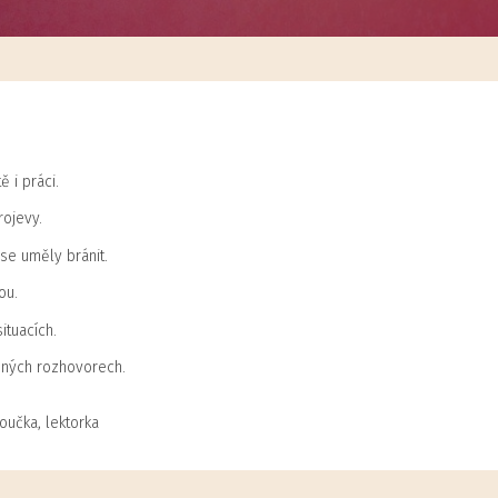
 i práci.
rojevy.
 se uměly bránit.
ou.
ituacích.
emných rozhovorech.
oučka, lektorka