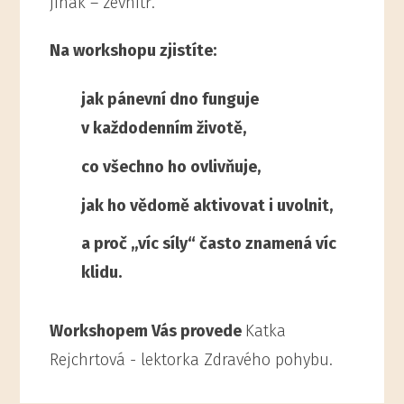
jinak – zevnitř.
Na workshopu zjistíte:
jak pánevní dno funguje
v každodenním životě,
co všechno ho ovlivňuje,
jak ho vědomě aktivovat i uvolnit,
a proč „víc síly“ často znamená víc
klidu.
Workshopem Vás provede
Katka
Rejchrtová - lektorka Zdravého pohybu.